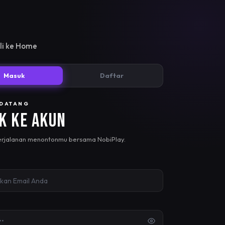
i ke Home
Masuk
Daftar
 DATANG
k ke Akun
erjalanan menontonmu bersama NobiPlay.