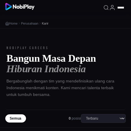
Home
Perusahaan
Karir
NOBIPLAY CAREERS
Bangun Masa Depan
Hiburan Indonesia
Bergabunglah dengan tim yang mendefinisikan ulang cara
Indonesia menikmati konten. Kami mencari talenta terbaik
untuk tumbuh bersama.
Semua
0
posisi