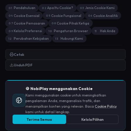
Pendahuluan
Apa Itu Cookie?
Jenis Cookie Kami
01
02
03
Cookie Esensial
Cookie Fungsional
Cookie Analitik
04
05
06
Cookie Pemasaran
Cookie Pihak Ketiga
07
08
Kelola Preferensi
Pengaturan Browser
Hak Anda
09
10
11
Perubahan Kebijakan
Hubungi Kami
12
13
Cetak
Unduh PDF
🍪 NobiPlay menggunakan Cookie
Kami menggunakan cookie untuk meningkatkan
pengalaman Anda, menganalisis trafik, dan
menampilkan konten yang relevan. Baca
Cookie Policy
kami untuk detail lengkap.
Terima Semua
Kelola Pilihan