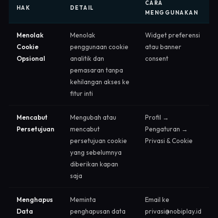
CARA
HAK
DETAIL
MENGGUNAKAN
Menolak
Menolak
Widget preferensi
Cookie
penggunaan cookie
atau banner
Opsional
analitik dan
consent
pemasaran tanpa
kehilangan akses ke
fitur inti
Mencabut
Mengubah atau
Profil →
Persetujuan
mencabut
Pengaturan →
persetujuan cookie
Privasi & Cookie
yang sebelumnya
diberikan kapan
saja
Menghapus
Meminta
Email ke
Data
penghapusan data
privasi@nobiplay.id