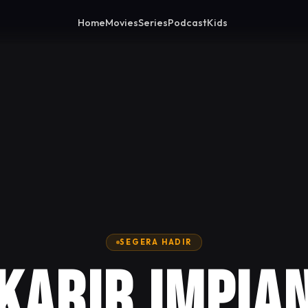
Home
Movies
Series
Podcast
Kids
SEGERA HADIR
Karir Impia