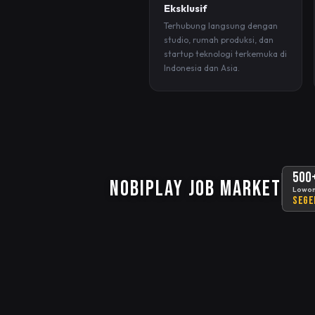
Eksklusif
Terhubung langsung dengan
studio, rumah produksi, dan
startup teknologi terkemuka di
Indonesia dan Asia.
500
NOBIPLAY JOB MARKET
Lowon
Sege