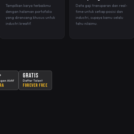
Tampilkan karya terbaikmu
Data gaji transparan dan real-
dengan halaman portofolio
time untuk setiap posisi dan
yang dirancang khusus untuk
industri, supaya kamu selalu
industri kreatif.
tahu nilaimu.
+
GRATIS
gan Aktif
Daftar Talent
ra
Forever Free