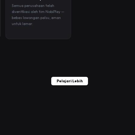
Semua perusahaan telah
diverifikasi oleh tim NobiPlay —
bebas lowongan palsu, aman
untuk lamar.
Pelajari Lebih