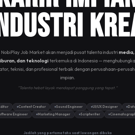
Industri Kre
NobiPlay Job Market akan menjadi pusat talenta industri
media,
iburan, dan teknologi
terkemuka di Indonesia — menghubungk
ator, teknisi, dan profesional terbaik dengan perusahaan-perusa
impian.
"Talenta hebat layak mendapat panggung yang tepat."
ditor
Content Creator
Sound Engineer
UI/UX Designer
Data
oftware Engineer
Marketing Manager
Scriptwriter
Cinematograp
Jadilah yang pertama tahu saat lowongan dibuka