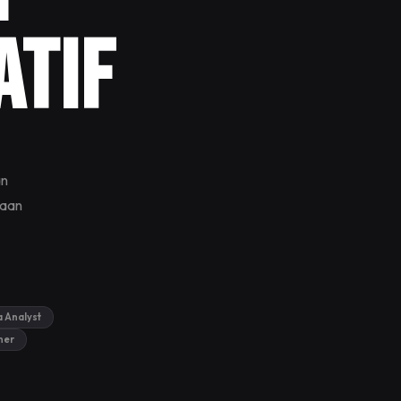
atif
an
haan
 Analyst
her