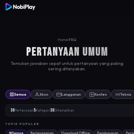
Home
›
FAQ
Pertanyaan Umum
Temukan jawaban cepat untuk pertanyaan yang paling
sering ditanyakan.
Semua
Akun
Langganan
Konten
Teknis
30
5
30
Pertanyaan
Kategori
Ditampilkan
TOPIK POPULER
Semua
Berlangganan
Download Offline
Pembayaran
Pera