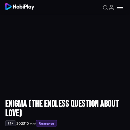
ENIGMA (The Endless Question About
Love)
·
·
·
2023
10 mnt
Romance
13+